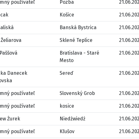
mný používateľ
Pozba
21.06.202
acak
Košice
21.06.202
aliská
Banská Bystrica
21.06.202
Želiarova
Sklené Teplice
21.06.202
 Paššová
Bratislava - Staré
21.06.202
Mesto
ika Danecek
Sereď
21.06.202
ovska
mný používateľ
Slovenský Grob
21.06.202
mný používateľ
kosice
21.06.202
iew Żurek
Niedźwiedź
21.06.202
mný používateľ
Kľušov
21.06.202