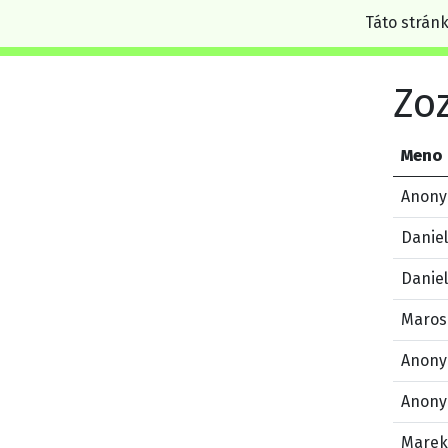
Táto strán
Zo
Meno
Anony
Danie
Danie
Maros
Anony
Anony
Marek