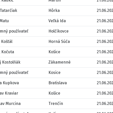
 Kaukič
Martin
21.06.202
Tatarčiak
Hôrka
21.06.202
 Matu
Veľká Ida
21.06.202
mný používateľ
Holčíkovce
21.06.202
 Košťál
Horná Súča
21.06.202
l Kočuta
Košice
21.06.202
j Kostolňák
Zákamenné
21.06.202
mný používateľ
Kosice
21.06.202
a Kupkova
Bratislava
21.06.202
av Kraviar
Košice
21.06.202
lav Murcina
Trenčín
21.06.202