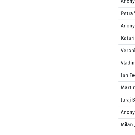
Anony
Petra 
Anony
Katar
Veroni
Vladim
Jan F
Marti
Juraj 
Anony
Milan 