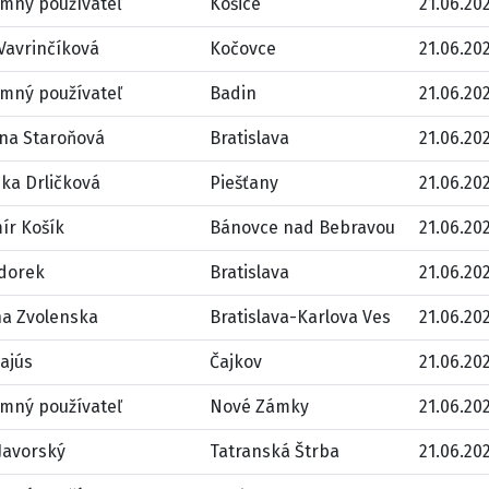
mný používateľ
Košice
21.06.202
Vavrinčíková
Kočovce
21.06.202
mný používateľ
Badin
21.06.202
ina Staroňová
Bratislava
21.06.202
ka Drličková
Piešťany
21.06.202
ír Košík
Bánovce nad Bebravou
21.06.202
edorek
Bratislava
21.06.202
na Zvolenska
Bratislava-Karlova Ves
21.06.202
Bajús
Čajkov
21.06.202
mný používateľ
Nové Zámky
21.06.202
Javorský
Tatranská Štrba
21.06.202