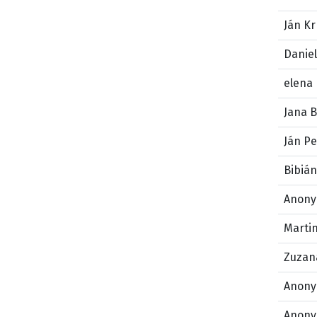
Ján K
Danie
elena
Jana 
Ján Pe
Bibiá
Anony
Marti
Zuzan
Anony
Anony