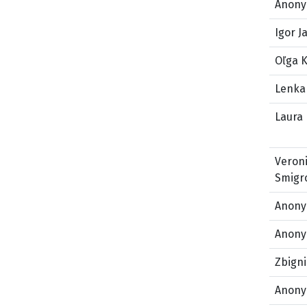
Anony
Igor J
Oľga K
Lenka 
Laura
Veron
Smigr
Anony
Anony
Zbign
Anony