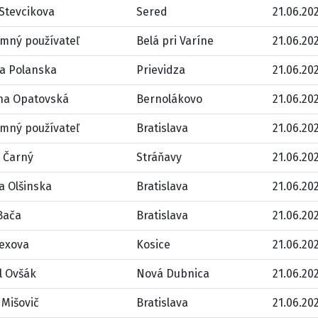
Stevcikova
Sered
21.06.202
mný používateľ
Belá pri Varíne
21.06.202
a Polanska
Prievidza
21.06.202
na Opatovská
Bernolákovo
21.06.202
mný používateľ
Bratislava
21.06.202
 Čarný
Stráňavy
21.06.202
a Olšinska
Bratislava
21.06.202
Bača
Bratislava
21.06.202
lexova
Kosice
21.06.202
l Ovšák
Nová Dubnica
21.06.202
 Mišovič
Bratislava
21.06.202