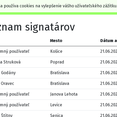
ka používa cookies na vylepšenie vášho užívateľského zážitku
znam signatárov
Mesto
Dátum a
mný používateľ
Košice
21.06.202
la Struková
Poprad
21.06.202
l Godány
Bratislava
21.06.202
 Oravec
Bratislava
21.06.202
mný používateľ
Janova Lehota
21.06.202
mný používateľ
Levice
21.06.202
 Štítny
Senica
21.06.202