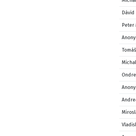
Michal
Dávid 
Peter
Anony
Tomáš
Micha
Ondre
Anony
Andre
Mirosl
Vladis