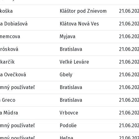
rkoška
Kláštor pod Znievom
21.06.202
la Dobiašová
Klátova Nová Ves
21.06.202
 nemcova
Myjava
21.06.202
Brósková
Bratislava
21.06.202
karčík
Veľké Leváre
21.06.202
na Ovečková
Gbely
21.06.202
mný používateľ
Bratislava
21.06.202
n Greco
Bratislava
21.06.202
a Múdra
Vrbovce
21.06.202
mný používateľ
Podolie
21.06.202
mný používateľ
Heľpa
21.06.202